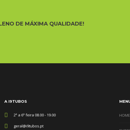
LENO DE MÁXIMA QUALIDADE!
A I9TUBOS
MEN
2ª a 6ª feira 08.00 - 19.00
HOME
geral@i9tubos.pt