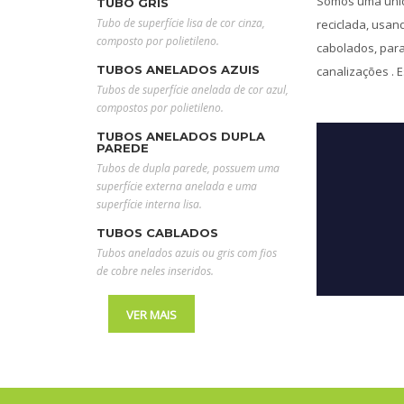
Somos uma unida
TUBO GRIS
Tubo de superfície lisa de cor cinza,
reciclada, usan
composto por polietileno.
cabolados, para
TUBOS ANELADOS AZUIS
canalizações . 
Tubos de superfície anelada de cor azul,
compostos por polietileno.
TUBOS ANELADOS DUPLA
PAREDE
Tubos de dupla parede, possuem uma
superfície externa anelada e uma
superfície interna lisa.
TUBOS CABLADOS
Tubos anelados azuis ou gris com fios
de cobre neles inseridos.
VER MAIS