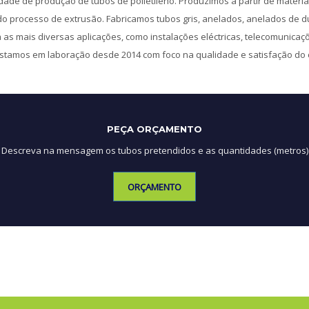
de de produção de tubos de polietileno. Produzimos a partir de matéri
do processo de extrusão. Fabricamos tubos gris, anelados, anelados de 
 as mais diversas aplicações, como instalações eléctricas, telecomunicaç
Estamos em laboração desde 2014 com foco na qualidade e satisfação do c
PEÇA ORÇAMENTO
Descreva na mensagem os tubos pretendidos e as quantidades (metros)
ORÇAMENTO