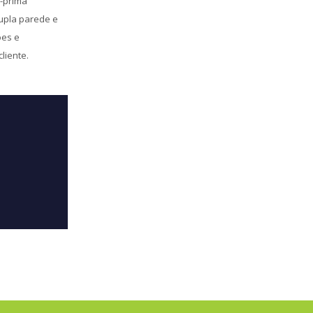
a-prima
dupla parede e
ões e
liente.