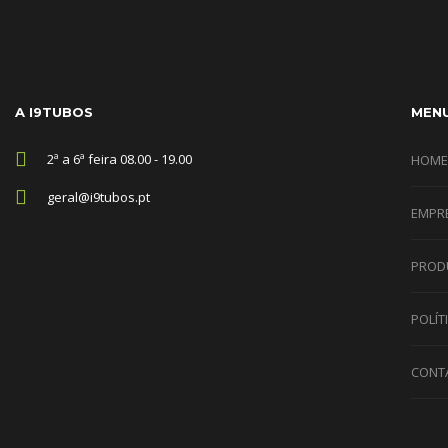
A I9TUBOS
MEN
2ª a 6ª feira 08.00 - 19.00
HOME
geral@i9tubos.pt
EMPR
PROD
POLÍT
CONT