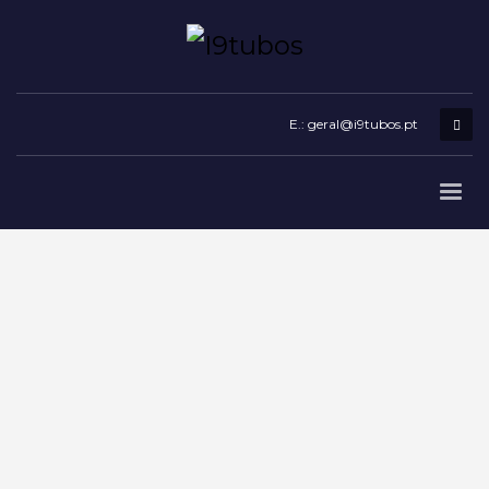
E.: geral@i9tubos.pt