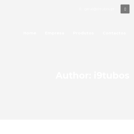
E.: geral@i9tubos.pt
Home
Empresa
Produtos
Contactos
Author:
i9tubos