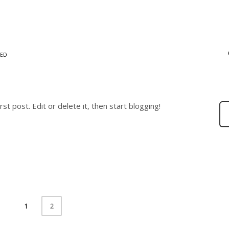
ZED
first post. Edit or delete it, then start blogging!
1
2