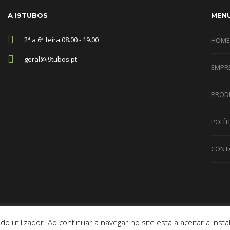
A I9TUBOS
MEN
2ª a 6ª feira 08.00 - 19.00
HOME
geral@i9tubos.pt
EMPR
PROD
POLÍT
CONT
 do utilizador. Ao continuar a navegar no site está a aceitar a ins