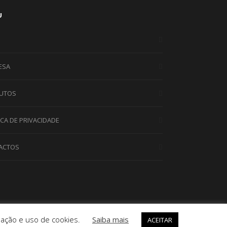
U
ESA
UTOS
ICA DE PRIVACIDADE
ACTOS
talação e uso de cookies.
Saiba mais
ACEITAR